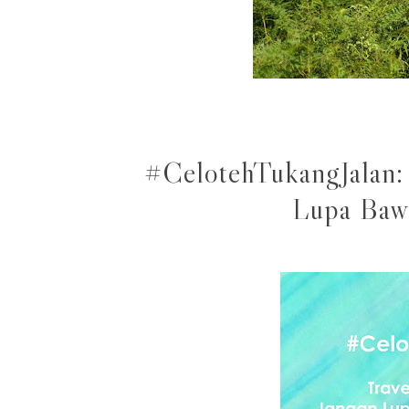
#CelotehTukangJalan: 
Lupa Bawa