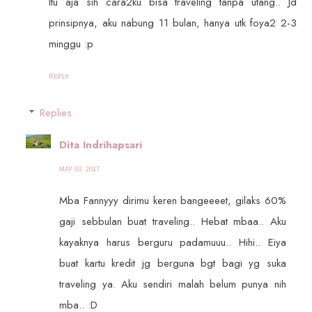
Itu aja sih cara2ku bisa traveling tanpa utang.. Jd
prinsipnya, aku nabung 11 bulan, hanya utk foya2 2-3
minggu :p
REPLY
Replies
Dita Indrihapsari
MAY 03, 2017
Mba Fannyyy dirimu keren bangeeeet, gilaks 60%
gaji sebbulan buat traveling.. Hebat mbaa.. Aku
kayaknya harus berguru padamuuu.. Hihi.. Eiya
buat kartu kredit jg berguna bgt bagi yg suka
traveling ya. Aku sendiri malah belum punya nih
mba.. :D