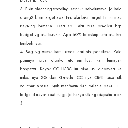
khusus lbh dulu
3. Bikin plaanning traveling setahun sebelumnya. Jd kalo
orang2 bikin target awal thn, aku bikin target thn ini mau
traveling kemana.. Dari situ, aku bisa prediksi brp
budget yg aku butuhin. Apa 60% td cukup, ato aku hrs
tambah lagi.
4. Bagi yg punya kartu kredit, cari sisi positifnya. Kalo
poinnya bisa dipake utk airmiles, kan lumayan
bangettttt. Kayak CC HSBC itu bisa utk diconvert ke
miles nya SQ dan Garuda. CC nya CIMB bisa utk
voucher airasia. Nah manfaatin deh belanja pake CC,
tp lgs dibayar saat itu jg. Jd hanya utk ngedapatin poin
:)