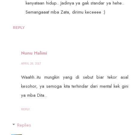
kenyataan hidup.. Jadinya ya gak standar ya hehe..
Semangaaat mba Zata, dirimu keceeee :)
REPLY
Nunu Halimi
APRIL 26, 2017
Waahh..itu mungkin yang di sebut biar tekor asal
kesohor, ya semoga kita terhindar dari mental kek gini
ya mba Dita..
REPLY
Replies