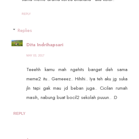
REPLY
Replies
Dita Indrihapsari
MAY 03, 2017
Teeehh kamu mah ngehits banget deh sama
meme2 itu.. Gemeeez.. Hihihi.. Iya teh aku jg suka
jln tapi gak mau jd beban juga.. Cicilan rumah
masih, nabung buat bocil2 sekolah puuun.. :D
REPLY