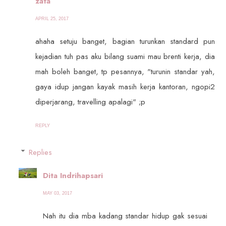
zata
APRIL 25, 2017
ahaha setuju banget, bagian turunkan standard pun
kejadian tuh pas aku bilang suami mau brenti kerja, dia
mah boleh banget, tp pesannya, "turunin standar yah,
gaya idup jangan kayak masih kerja kantoran, ngopi2
diperjarang, travelling apalagi" ;p
REPLY
Replies
Dita Indrihapsari
MAY 03, 2017
Nah itu dia mba kadang standar hidup gak sesuai