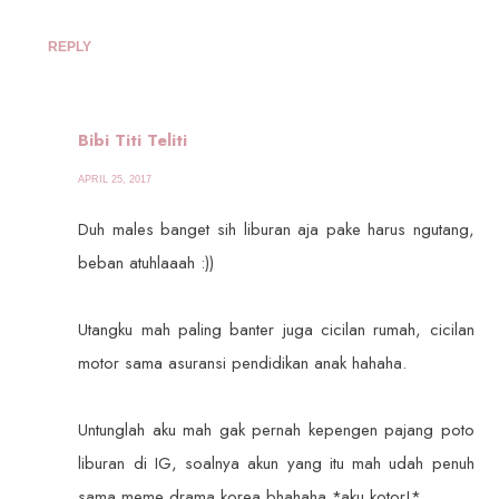
REPLY
Bibi Titi Teliti
APRIL 25, 2017
Duh males banget sih liburan aja pake harus ngutang,
beban atuhlaaah :))
Utangku mah paling banter juga cicilan rumah, cicilan
motor sama asuransi pendidikan anak hahaha.
Untunglah aku mah gak pernah kepengen pajang poto
liburan di IG, soalnya akun yang itu mah udah penuh
sama meme drama korea bhahaha *aku kotor!*