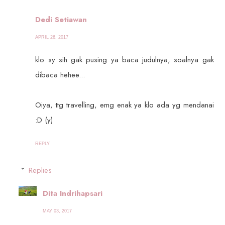
Dedi Setiawan
APRIL 26, 2017
klo sy sih gak pusing ya baca judulnya, soalnya gak
dibaca hehee...
Oiya, ttg travelling, emg enak ya klo ada yg mendanai
:D (y)
REPLY
Replies
Dita Indrihapsari
MAY 03, 2017