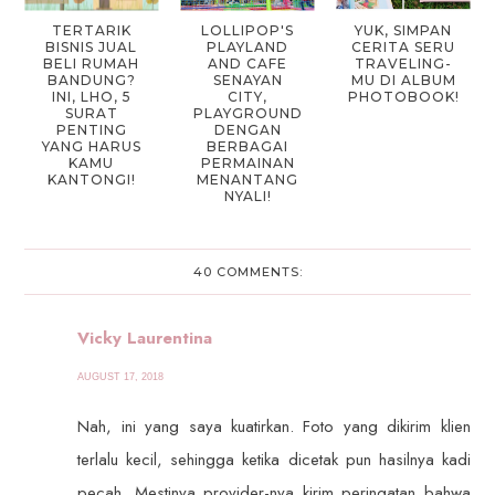
TERTARIK
LOLLIPOP'S
YUK, SIMPAN
BISNIS JUAL
PLAYLAND
CERITA SERU
BELI RUMAH
AND CAFE
TRAVELING-
BANDUNG?
SENAYAN
MU DI ALBUM
INI, LHO, 5
CITY,
PHOTOBOOK!
SURAT
PLAYGROUND
PENTING
DENGAN
YANG HARUS
BERBAGAI
KAMU
PERMAINAN
KANTONGI!
MENANTANG
NYALI!
40 COMMENTS:
Vicky Laurentina
AUGUST 17, 2018
Nah, ini yang saya kuatirkan. Foto yang dikirim klien
terlalu kecil, sehingga ketika dicetak pun hasilnya kadi
pecah. Mestinya provider-nya kirim peringatan bahwa