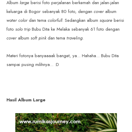
Album
large
berisi foto perjalanan berkemah dan jalan-jalan
keluarga di Bogor sebanyak 80 foto, dengan
cover
album
water color
dan tema
colorfull
. Sedangkan album
square
berisi
foto
solo trip
Bubu Dita ke Melaka sebanyak 61 foto dengan
cover
album
soft pink
dan tema
traveling
.
Materi fotonya banyaaaak banget, ya... Hahaha... Bubu Dita
sampai pusing milihnya... :D
Hasil Album Large