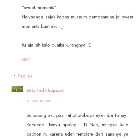
"sweet moments"
Haiyaaaaa sejak kapan museum pembantaian jd sweet
moments buat aku -_-
Itu aja sih kalo buatku kurangnya :D
REPLY
Replies
Dita Indrihapsari
AUGUST 18, 2018
Seneeeng aku pas liat photobook-nya mba Fanny..
Keceeee.. Isinya apalagi.. :D Nah, mungkin kalo
caption itu karena udah template dari sananya ya