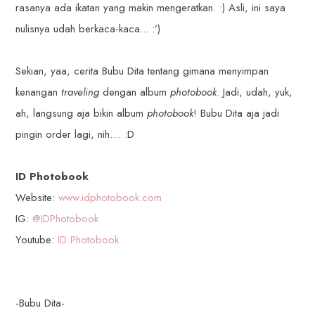
rasanya ada ikatan yang makin mengeratkan. :) Asli, ini saya
nulisnya udah berkaca-kaca... :’)
Sekian, yaa, cerita Bubu Dita tentang gimana menyimpan
kenangan
traveling
dengan album
photobook
. Jadi, udah, yuk,
ah, langsung aja bikin album
photobook
! Bubu Dita aja jadi
pingin order lagi, nih.... :D
ID Photobook
Website:
www.idphotobook.com
IG:
@IDPhotobook
Youtube:
ID Photobook
-Bubu Dita-