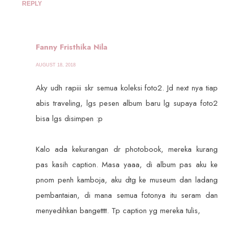
REPLY
Fanny Fristhika Nila
AUGUST 18, 2018
Aky udh rapiii skr semua koleksi foto2. Jd next nya tiap
abis traveling, lgs pesen album baru lg supaya foto2
bisa lgs disimpen :p
Kalo ada kekurangan dr photobook, mereka kurang
pas kasih caption. Masa yaaa, di album pas aku ke
pnom penh kamboja, aku dtg ke museum dan ladang
pembantaian, di mana semua fotonya itu seram dan
menyedihkan bangetttt. Tp caption yg mereka tulis,