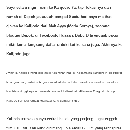
Saya selalu ingin main ke Kalijodo. Ya, tapi lokasinya dari
rumah di Depok jauuuuuh banget! Suatu hari saya melihat
ajakan ke Kalijodo dari Mak Ayya (Maria Soraya), seorang
blogger Depok, di Facebook. Huaaah, Bubu Dita enggak pakai
mikir lama, langsung daftar untuk ikut ke sana juga. Akhirnya ke
Kalijodo juga....
Awalnya Kalijodo yang terletak di Kelurahan Angke, Kecamatan Tambora ini populer di
kalangan masyarakat sebagai tempat lokalisasi. Nilai transaksi seksual di tempat ini
luar biasa tinggi. Apalagi setelah tempat lokalisasi lain di Kramat Tunggak ditutup,
Kalijodo pun jadi tempat lokalisasi yang semakin hidup.
Kalijodo ternyata punya cerita historis yang panjang. Ingat enggak
film Cau Bau Kan yang dibintangi Lola Amaria? Film yang terinspirasi