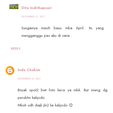
Dita Indrihapsari
DECEMBER 17, 2017
Sungainya masih bauu mba April.. Itu yang
mengganggu pas aku di sana..
REPLY
Inda Chakim
NOVEMBER 12, 2017
Bnyak spot2 bwt foto kece ya mbk. Ikut sneng dg
perubhn kalijodo.
Mksih udh diajk jln2 ke kalijodo 😊