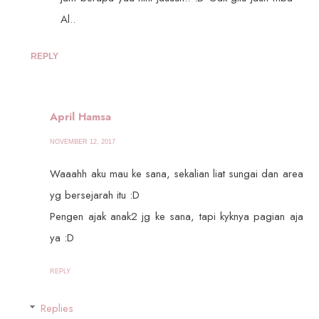
Al..
REPLY
April Hamsa
NOVEMBER 12, 2017
Waaahh aku mau ke sana, sekalian liat sungai dan area
yg bersejarah itu :D
Pengen ajak anak2 jg ke sana, tapi kyknya pagian aja
ya :D
REPLY
Replies