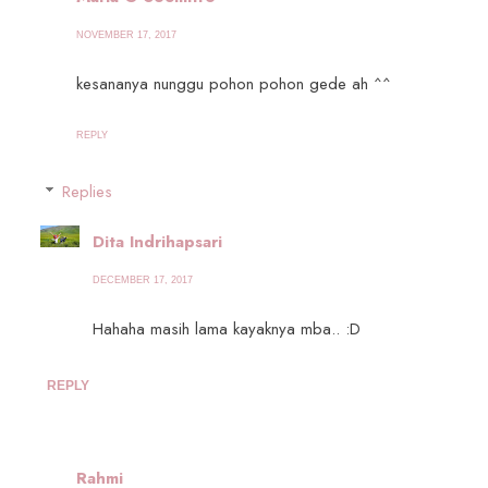
NOVEMBER 17, 2017
kesananya nunggu pohon pohon gede ah ^^
REPLY
Replies
Dita Indrihapsari
DECEMBER 17, 2017
Hahaha masih lama kayaknya mba.. :D
REPLY
Rahmi