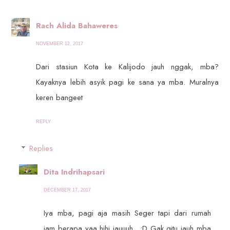
Rach Alida Bahaweres
NOVEMBER 12, 2017
Dari stasiun Kota ke Kalijodo jauh nggak, mba?
Kayaknya lebih asyik pagi ke sana ya mba. Muralnya
keren bangeet
REPLY
Replies
Dita Indrihapsari
DECEMBER 17, 2017
Iya mba, pagi aja masih Seger tapi dari rumah
jam berapa yaa hihi jauuuh.. :D Gak gitu jauh mba