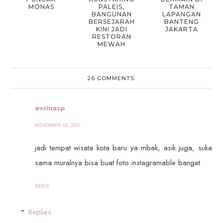
MONAS
PALEIS,
TAMAN
BANGUNAN
LAPANGAN
BERSEJARAH
BANTENG
KINI JADI
JAKARTA
RESTORAN
MEWAH
26 COMMENTS:
evrinasp
NOVEMBER 10, 2017
jadi tempat wisata kota baru ya mbak, asik juga, suka
sama muralnya bisa buat foto instagramable banget
REPLY
Replies