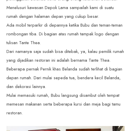
Menelusuri kawasan Depok Lama sampailah kami di suatu
rumah dengan halaman depan yang cukup besar.
Ada mobil terparkir di depannya ketika Bubu dan teman-teman
rombongan tiba. Di bagian atas rumah tampak logo dengan
tulisan Tante Thea.
Dari namanya saja sudah bisa ditebak, ya, kalau pemilik rumah
yang dijadikan restoran ini adalah bernama Tante Thea.
Beberapa pernak Pernik khas Belanda sudah terlihat di bagian
depan rumah. Dari mulai sepeda tua, bendera kecil Belanda,
dan dekorasi lainnya.
Mulai memasuki rumah, Bubu langsung disambut oleh tempat
memesan makanan serta beberapa kursi dan meja bagi tamu
restoran.