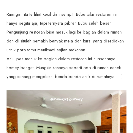
Ruangan itu terlihat kecil dan sempit. Bubu pikir restoran ini
hanya segitu aja, tapi ternyata pikiran Bubu salah besar
Pengunjung restoran bisa masuk lagi ke bagian dalam rumah
dan di situlah semakin banyak meja dan kursi yang disediakan
untuk para tamu menikmati sajian makanan.
Asli, pas masuk ke bagian dalam restoran ini suasananya
homey banget. Mungkin rasanya seperti ada di rumah nenek
yang senang mengoleksi benda-benda antik di rumahnya… :)