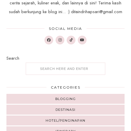
cerita sejarah, kuliner enak, dan lainnya di sini! Terima kasih
sudah berkunjung ke blog ini... :) ditaindrihapsari@gmail.com
SOCIAL MEDIA
Search
CATEGORIES
BLOGGING
DESTINASI
HOTEL/PENGINAPAN