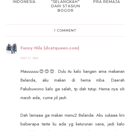
INDONESIA
“SELANGKAH”
PRA REMAJA
DARI STASIUN
BOGOR
1 COMMENT:
Fanny Nila (dcatqueen.com)
JULY 17, 2024
Mauuuuuu😍😍😍. Dulu itu kalo kangen ama makanan
Belanda, aku makan di hema mba. Daerah
Pakubuwono kalo ga salah, tp dah tutup. Hema nya sih
masih ada, cuma jd jauh.
Dah lamaaa ga makan menu2 Belanda. Aku sukaaa krn
beberapa tante ku ada yg keturunan sana, jadi kalo