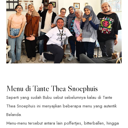
Menu di Tante Thea Snoephuis
Seperti yang sudah Bubu sebut sebelumnya kalau di Tante
Thea Snoephuis ini menyajikan beberapa menu yang autentik
Belanda.
Menu-menu tersebut antara lain poffertjes, bitterballen, hingga