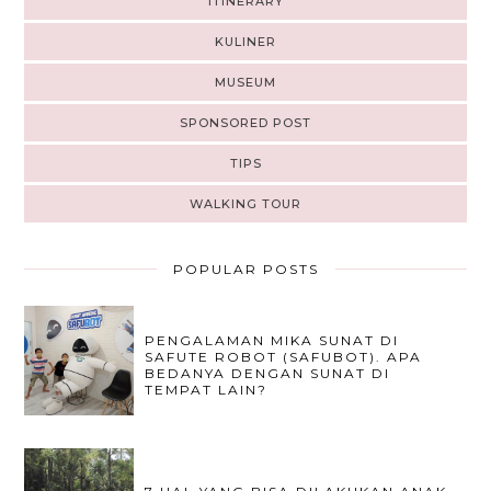
ITINERARY
KULINER
MUSEUM
SPONSORED POST
TIPS
WALKING TOUR
POPULAR POSTS
PENGALAMAN MIKA SUNAT DI
SAFUTE ROBOT (SAFUBOT). APA
BEDANYA DENGAN SUNAT DI
TEMPAT LAIN?