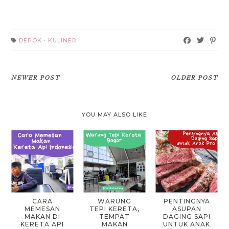
DEPOK
·
KULINER
NEWER POST
OLDER POST
YOU MAY ALSO LIKE
CARA
WARUNG
PENTINGNYA
MEMESAN
TEPI KERETA,
ASUPAN
MAKAN DI
TEMPAT
DAGING SAPI
KERETA API
MAKAN
UNTUK ANAK