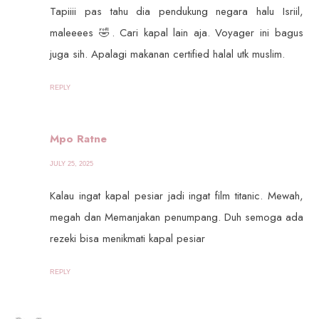
Tapiiii pas tahu dia pendukung negara halu Isriil,
maleeees 🤣. Cari kapal lain aja. Voyager ini bagus
juga sih. Apalagi makanan certified halal utk muslim.
REPLY
Mpo Ratne
JULY 25, 2025
Kalau ingat kapal pesiar jadi ingat film titanic. Mewah,
megah dan Memanjakan penumpang. Duh semoga ada
rezeki bisa menikmati kapal pesiar
REPLY