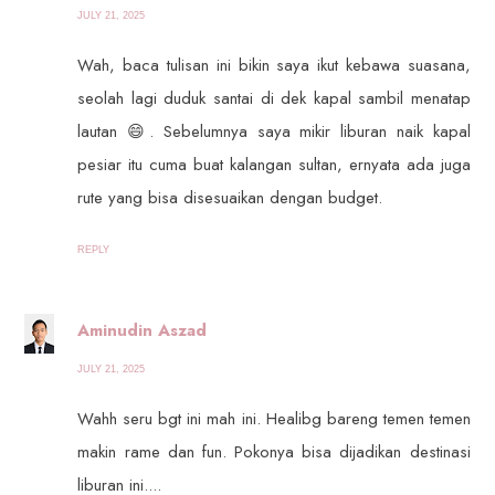
JULY 21, 2025
Wah, baca tulisan ini bikin saya ikut kebawa suasana,
seolah lagi duduk santai di dek kapal sambil menatap
lautan 😄. Sebelumnya saya mikir liburan naik kapal
pesiar itu cuma buat kalangan sultan, ernyata ada juga
rute yang bisa disesuaikan dengan budget.
REPLY
Aminudin Aszad
JULY 21, 2025
Wahh seru bgt ini mah ini. Healibg bareng temen temen
makin rame dan fun. Pokonya bisa dijadikan destinasi
liburan ini....