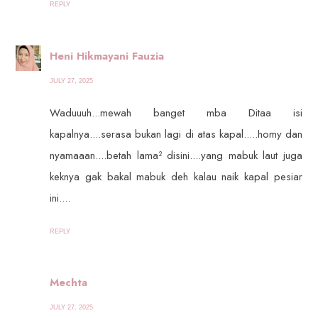
REPLY
Heni Hikmayani Fauzia
JULY 27, 2025
Waduuuh...mewah banget mba Ditaa isi
kapalnya....serasa bukan lagi di atas kapal.....homy dan
nyamaaan....betah lama² disini....yang mabuk laut juga
keknya gak bakal mabuk deh kalau naik kapal pesiar
ini....
REPLY
Mechta
JULY 27, 2025