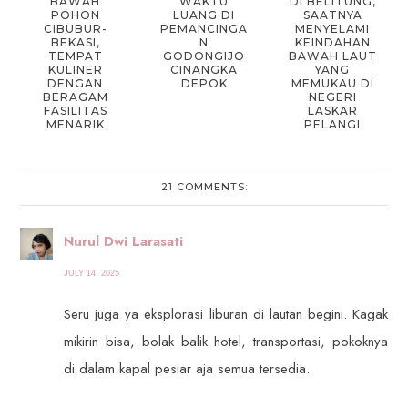
BAWAH
WAKTU
DI BELITUNG,
POHON
LUANG DI
SAATNYA
CIBUBUR-
PEMANCINGA
MENYELAMI
BEKASI,
N
KEINDAHAN
TEMPAT
GODONGIJO
BAWAH LAUT
KULINER
CINANGKA
YANG
DENGAN
DEPOK
MEMUKAU DI
BERAGAM
NEGERI
FASILITAS
LASKAR
MENARIK
PELANGI
21 COMMENTS:
Nurul Dwi Larasati
JULY 14, 2025
Seru juga ya eksplorasi liburan di lautan begini. Kagak
mikirin bisa, bolak balik hotel, transportasi, pokoknya
di dalam kapal pesiar aja semua tersedia.