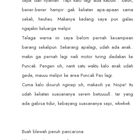
sejuk dan nyaman. Tapi kalo lagi ada kabuttt... beuh,
bener-bener hampir gak keliatan apa-apaan sama
sekali, heuheu. Makanya kadang saya pun galau
ngajakin keluarga melipir.
Telaga warna ini saya belom pernah kesampean
barang sekalipun. Sekarang apalagi, udah ada anak..
makin ga pernah lagi naik motor turing dadakan ke
Puncak. Pengen sih, nanti satu waktu kalo anak udah
gede, mauuu melipir ke area Puncak Pas lagi.
Cuma kalo disuruh nginep sih, makasih ya. Nope! Itu
udah keliatan suasananya serem betuuuull.. tar yang
ada gabisa tidur, kebayang suasananya sepi, wkwkwk
Buah blewah penuh pancarona