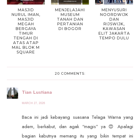
MASJID
MENJELAJAHI
MENYUSURI
NURUL IMAN,
MUSEUM
NOORDWIJK
MASJID
TANAH DAN
DAN
MEGAH
PERTANIAN
RIJSWIJK,
BERGAYA
DI BOGOR
KAWASAN
TIMUR
ELIT JAKARTA
TENGAH DI
TEMPO DULU
ATAS ATAP
MAL BLOK M
SQUARE
20 COMMENTS:
Tian Lustiana
MARCH 27, 2026
Baca ini jadi kebayang suasana Telaga Warna yang
adem, berkabut, dan agak “magis” ya 😍 Apalagi
bagian kabutnya memang itu yang bikin tempat ini