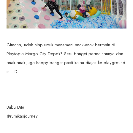
Gimana, udah siap untuk menemani anak-anak bermain di
Playtopia Margo City Depok? Seru banget permainannya dan
anak-anak juga happy banget pasti kalau diajak ke playground
ini! :D
Bubu Dita
@rumikasjourney