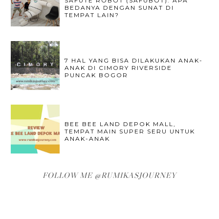
SAFUTE ROBOT (SAFUBOT). APA
BEDANYA DENGAN SUNAT DI
TEMPAT LAIN?
7 HAL YANG BISA DILAKUKAN ANAK-
ANAK DI CIMORY RIVERSIDE
PUNCAK BOGOR
BEE BEE LAND DEPOK MALL,
TEMPAT MAIN SUPER SERU UNTUK
ANAK-ANAK
FOLLOW ME @RUMIKASJOURNEY