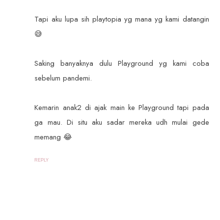
Tapi aku lupa sih playtopia yg mana yg kami datangin
😅
Saking banyaknya dulu Playground yg kami coba
sebelum pandemi.
Kemarin anak2 di ajak main ke Playground tapi pada
ga mau. Di situ aku sadar mereka udh mulai gede
memang 😂
REPLY