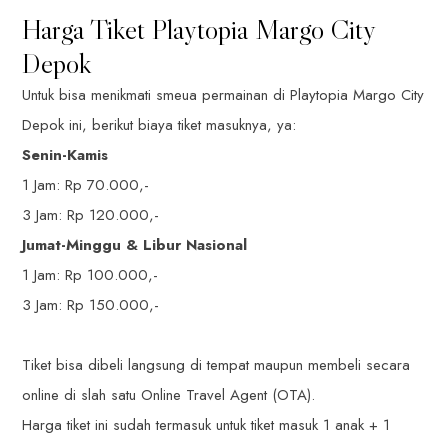
Harga Tiket Playtopia Margo City
Depok
Untuk bisa menikmati smeua permainan di Playtopia Margo City
Depok ini, berikut biaya tiket masuknya, ya:
Senin-Kamis
1 Jam: Rp 70.000,-
3 Jam: Rp 120.000,-
Jumat-Minggu & Libur Nasional
1 Jam: Rp 100.000,-
3 Jam: Rp 150.000,-
Tiket bisa dibeli langsung di tempat maupun membeli secara
online di slah satu Online Travel Agent (OTA).
Harga tiket ini sudah termasuk untuk tiket masuk 1 anak + 1