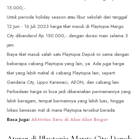
15.000,-.
Untuk periode holiday season atau libur sekolah dari tanggal
12 Juni - 16 Juli 2023 harga tiket masuk di Playtopia Margo
City dibanderol Rp 150.000,- dengan durasi main selama 3
jam.
Biaya tiket masuk salah satu Playtopia Depok ini sama dengan
beberapa cabang Playtopia yang lain, ya. Ada juga harga
tiket yang lebih mahal di cabang Playtopia lain, seperti
Gandaria City, Lippo Karawaci, AEON, dan cabang lain.
Perbedaan harga ini bisa jadi dikarenakan permainannya yang
lebih beragam, tempat bermainnya yang lebih luas, hingga
lokasi kawasan mal di mana Playtopia tersebut berada.
Baca Juga:
Aktivitas Seru di Alun-Alun Bogor
Aturan di Playtopia Margo City Depok