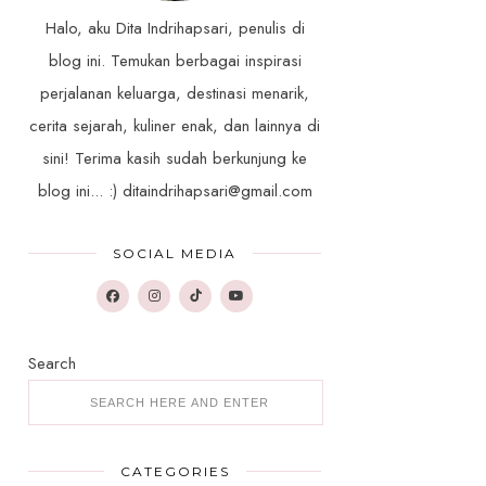
Halo, aku Dita Indrihapsari, penulis di
blog ini. Temukan berbagai inspirasi
perjalanan keluarga, destinasi menarik,
cerita sejarah, kuliner enak, dan lainnya di
sini! Terima kasih sudah berkunjung ke
blog ini... :) ditaindrihapsari@gmail.com
SOCIAL MEDIA
Search
CATEGORIES