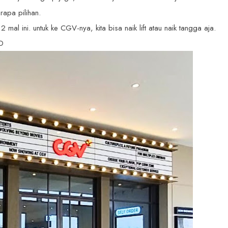
rapa pilihan.
mal ini. untuk ke CGV-nya, kita bisa naik lift atau naik tangga aja.
:D