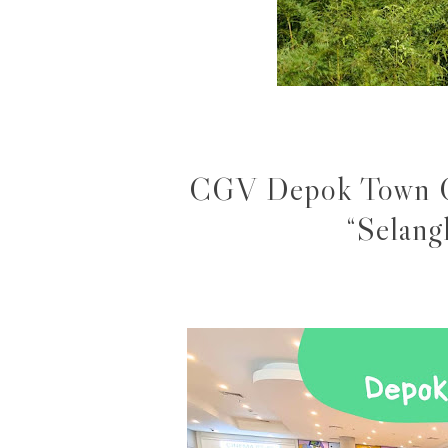
CGV Depok Town C
“Selang