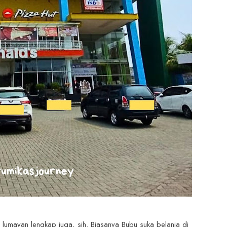
mayan lengkap juga, sih. Biasanya Bubu suka belanja di