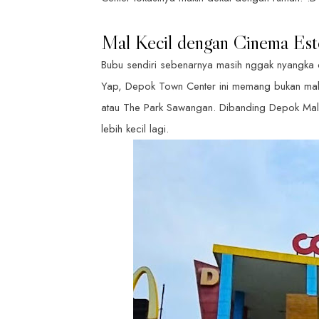
Mal Kecil dengan Cinema Est
Bubu sendiri sebenarnya masih nggak nyangka 
Yap, Depok Town Center ini memang bukan mal 
atau The Park Sawangan. Dibanding Depok Mall
lebih kecil lagi.