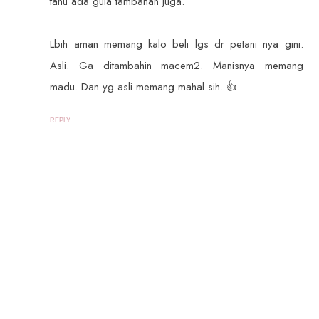
tahu ada gula tambahan juga.
Lbih aman memang kalo beli lgs dr petani nya gini.
Asli. Ga ditambahin macem2. Manisnya memang
madu. Dan yg asli memang mahal sih. 👍
REPLY