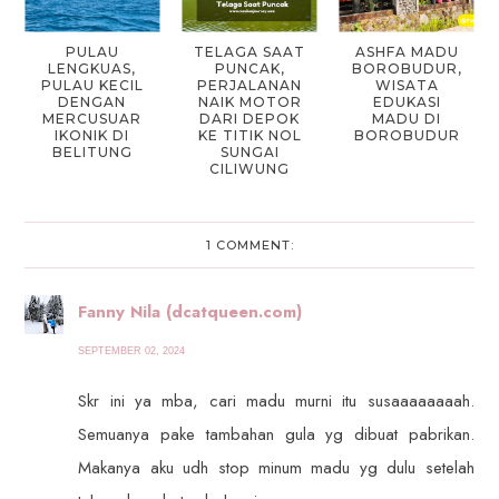
PULAU
TELAGA SAAT
ASHFA MADU
LENGKUAS,
PUNCAK,
BOROBUDUR,
PULAU KECIL
PERJALANAN
WISATA
DENGAN
NAIK MOTOR
EDUKASI
MERCUSUAR
DARI DEPOK
MADU DI
IKONIK DI
KE TITIK NOL
BOROBUDUR
BELITUNG
SUNGAI
CILIWUNG
1 COMMENT:
Fanny Nila (dcatqueen.com)
SEPTEMBER 02, 2024
Skr ini ya mba, cari madu murni itu susaaaaaaaah.
Semuanya pake tambahan gula yg dibuat pabrikan.
Makanya aku udh stop minum madu yg dulu setelah