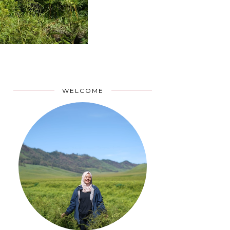
WELCOME