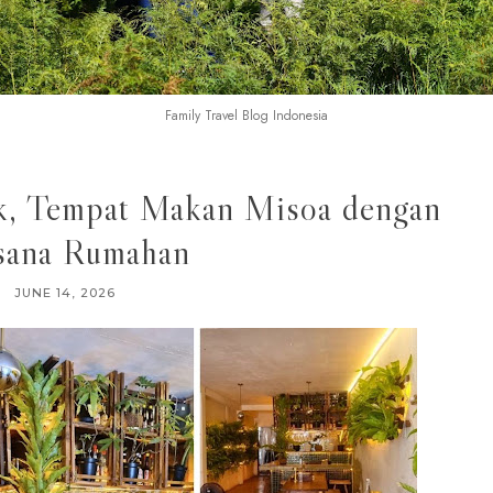
Family Travel Blog Indonesia
k, Tempat Makan Misoa dengan
sana Rumahan
JUNE 14, 2026