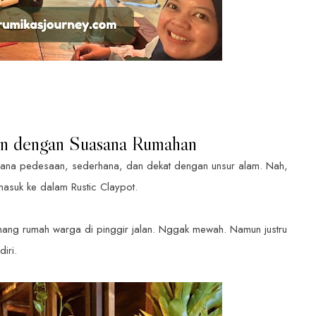
an dengan Suasana Rumahan
asana pedesaan, sederhana, dan dekat dengan unsur alam. Nah,
masuk ke dalam Rustic Claypot.
ang rumah warga di pinggir jalan. Nggak mewah. Namun justru
diri.