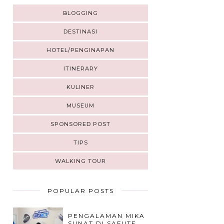
BLOGGING
DESTINASI
HOTEL/PENGINAPAN
ITINERARY
KULINER
MUSEUM
SPONSORED POST
TIPS
WALKING TOUR
POPULAR POSTS
PENGALAMAN MIKA
SUNAT DI SAFUTE