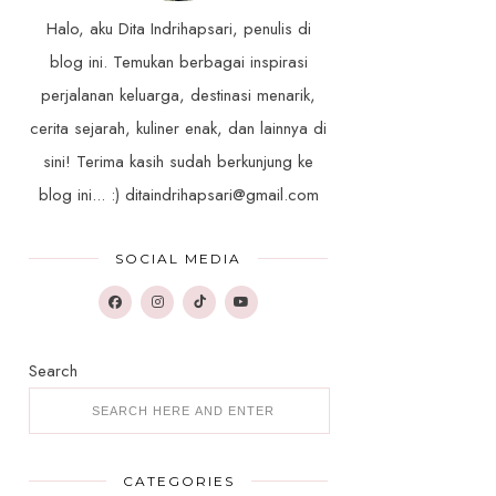
Halo, aku Dita Indrihapsari, penulis di
blog ini. Temukan berbagai inspirasi
perjalanan keluarga, destinasi menarik,
cerita sejarah, kuliner enak, dan lainnya di
sini! Terima kasih sudah berkunjung ke
blog ini... :) ditaindrihapsari@gmail.com
SOCIAL MEDIA
Search
CATEGORIES