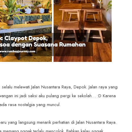
ku selalu melewati Jalan Nusantara Raya, Depok. Jalan raya yang
gan ini jadi saksi aku pulang pergi ke sekolah… :D Karena
lu ada rasa nostalgia yang muncul.
aru yang langsung menarik perhatian di Jalan Nusantara Raya.
ya memang nggak terlalu mencolok. Bahkan kalau nggak