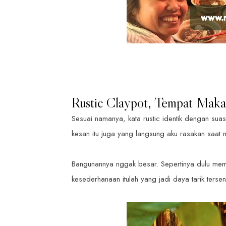
Rustic Claypot, Tempat Mak
Sesuai namanya, kata rustic identik dengan su
kesan itu juga yang langsung aku rasakan saat 
Bangunannya nggak besar. Sepertinya dulu mem
kesederhanaan itulah yang jadi daya tarik tersen