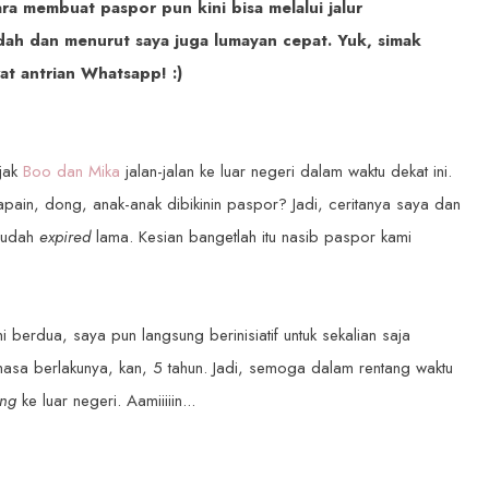
ara membuat paspor pun kini bisa melalui jalur
ah dan menurut saya juga lumayan cepat. Yuk, simak
at antrian Whatsapp! :)
ajak
Boo dan Mika
jalan-jalan ke luar negeri dalam waktu dekat ini.
apain, dong, anak-anak dibikinin paspor? Jadi, ceritanya saya dan
sudah
expired
lama. Kesian bangetlah itu nasib paspor kami
erdua, saya pun langsung berinisiatif untuk sekalian saja
asa berlakunya, kan, 5 tahun. Jadi, semoga dalam rentang waktu
ling
ke luar negeri. Aamiiiiin...