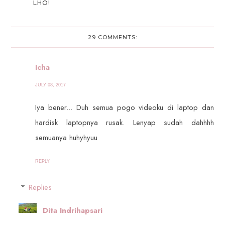
LHO!
29 COMMENTS:
Icha
JULY 08, 2017
Iya bener... Duh semua pogo videoku di laptop dan
hardisk laptopnya rusak. Lenyap sudah dahhhh
semuanya huhyhyuu
REPLY
Replies
Dita Indrihapsari