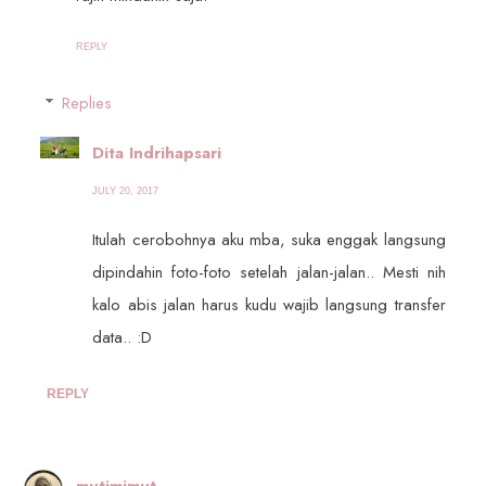
REPLY
Replies
Dita Indrihapsari
JULY 20, 2017
Itulah cerobohnya aku mba, suka enggak langsung
dipindahin foto-foto setelah jalan-jalan.. Mesti nih
kalo abis jalan harus kudu wajib langsung transfer
data.. :D
REPLY
mutimimut