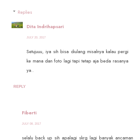
Replies
Dita Indrihapsari
JULY 20, 2017
Setujuuu, iya sih bisa diulang misalnya kalau pergi
ke mana dan foto lagi tapi tetap aja beda rasanya
ya..
REPLY
Fiberti
JULY 08, 2017
selalu back up sih apalagi skrg lagi banyak ancaman