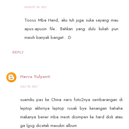
AUGUST 04, 2017
Tooss Mba Hand, aku tuh juga suka sayang mau
apus-apusin file.. Bahkan yang dulu kuliah pun
masih banyak banget.. :D
REPLY
Herva Yulyanti
JULY 26, 2017
suamiku pas ke China naro foto2nya sembarangan di
leptop akhirnya leptop rusak bye kenangan hahaha
makanya bener mba mesti disimpen ke hard disk atau
ga lgsg dicetak masukin album