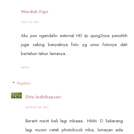
Wardah Fajri
JULY 24, 2017
Aku pun ngandelin external HD tp ujung2nya penuhhh
juga saking banyaknya foto yg umur fotonya dah
bertahun tahun lamanya....
REPLY
Replies
Dita Indrihapsari
AUGUST 04, 2017
Berarti mesti beli lagi mbaaa.. Hihihi :D Sekarang
lagi musim cetak photobook mba, lumayan ada