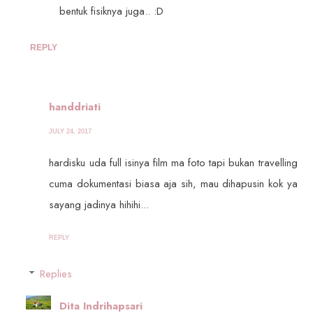
bentuk fisiknya juga.. :D
REPLY
handdriati
JULY 24, 2017
hardisku uda full isinya film ma foto tapi bukan travelling
cuma dokumentasi biasa aja sih, mau dihapusin kok ya
sayang jadinya hihihi...
REPLY
Replies
Dita Indrihapsari