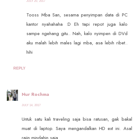
JULY 20, 2017
Tooss Mba San, sesama penyimpan data di PC
kantor nyahahaha :D Eh tapi repot juga kalo
sampe ngehang gitu.. Nah, kalo nyimpen di DVd
aku malah lebih males lagi mba, asa lebih ribet..
hihi
REPLY
Nur Rochma
JULY 14, 2017
Untuk satu kali traveling saja bisa ratusan, gak bakal
muat di laptop. Saya mengandalkan HD ext ini. Asal
rajin mindahin saja.