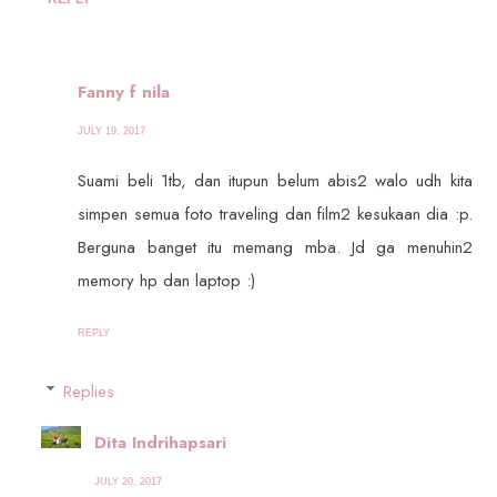
Fanny f nila
JULY 19, 2017
Suami beli 1tb, dan itupun belum abis2 walo udh kita
simpen semua foto traveling dan film2 kesukaan dia :p.
Berguna banget itu memang mba. Jd ga menuhin2
memory hp dan laptop :)
REPLY
Replies
Dita Indrihapsari
JULY 20, 2017