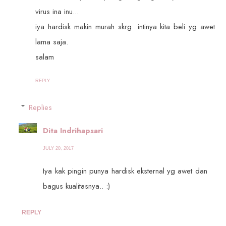
virus ina inu...
iya hardisk makin murah skrg...intinya kita beli yg awet
lama saja.
salam
REPLY
Replies
Dita Indrihapsari
JULY 20, 2017
Iya kak pingin punya hardisk eksternal yg awet dan
bagus kualitasnya.. :)
REPLY