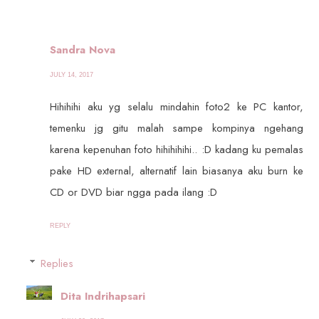
Sandra Nova
JULY 14, 2017
Hihihihi aku yg selalu mindahin foto2 ke PC kantor,
temenku jg gitu malah sampe kompinya ngehang
karena kepenuhan foto hihihihihi.. :D kadang ku pemalas
pake HD external, alternatif lain biasanya aku burn ke
CD or DVD biar ngga pada ilang :D
REPLY
Replies
Dita Indrihapsari