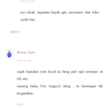
JULY 20, 2017
Iya mbak, kejadian kayak gitu sereeeem dan bikin
sedih kan..
REPLY
Ikrom Zain
JULY 08, 2017
sejak kejadian note book ku ilang jadi rajin nyimpen di
HD eks
sayang kalau foto bagus2 ilang , itu kenangan tak
tergantikan...
REPLY