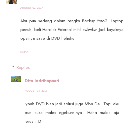
AUGUST 02, 2017
Aku pun sedang dalam rangka Backup foto2. Laptop
penuh, beli Hardisk External mihil kwkwkw. Jadi kayaknya
opsinya save di DVD hehehe
REPLY
Replies
Dita Indrihapsari
AUGUST 04, 2017
Iyaah DVD bisa jadi solusi juga Mba De.. Tapi aku
pun suka males ngeburn-nya.. Haha males aja
terus.. :D