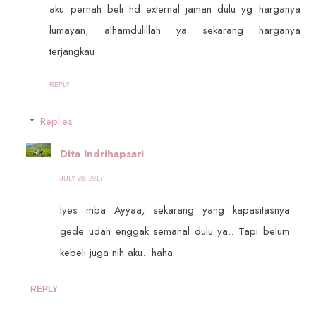
aku pernah beli hd external jaman dulu yg harganya
lumayan, alhamdulillah ya sekarang harganya
terjangkau
REPLY
Replies
Dita Indrihapsari
JULY 20, 2017
Iyes mba Ayyaa, sekarang yang kapasitasnya
gede udah enggak semahal dulu ya.. Tapi belum
kebeli juga nih aku.. haha
REPLY