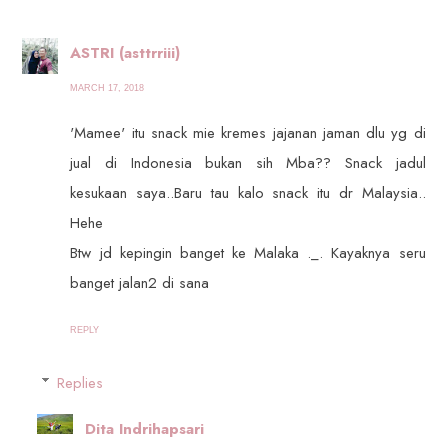
ASTRI (asttrriii)
MARCH 17, 2018
'Mamee' itu snack mie kremes jajanan jaman dlu yg di
jual di Indonesia bukan sih Mba?? Snack jadul
kesukaan saya..Baru tau kalo snack itu dr Malaysia..
Hehe
Btw jd kepingin banget ke Malaka ._. Kayaknya seru
banget jalan2 di sana
REPLY
Replies
Dita Indrihapsari