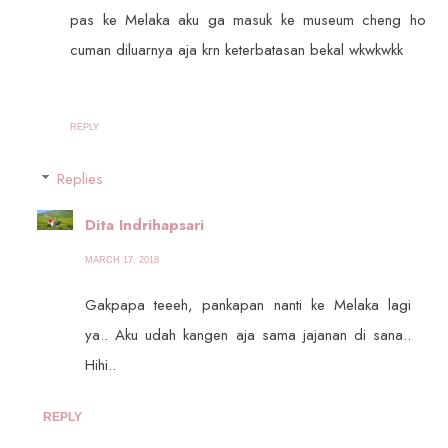
pas ke Melaka aku ga masuk ke museum cheng ho
cuman diluarnya aja krn keterbatasan bekal wkwkwkk
REPLY
Replies
Dita Indrihapsari
MARCH 17, 2018
Gakpapa teeeh, pankapan nanti ke Melaka lagi
ya.. Aku udah kangen aja sama jajanan di sana..
Hihi..
REPLY