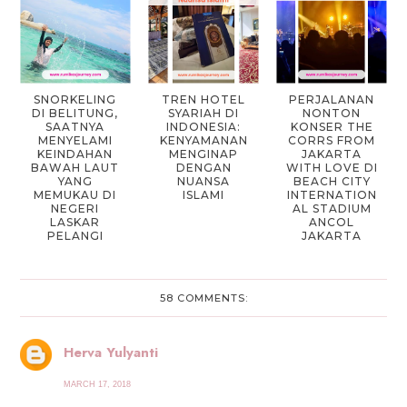
SNORKELING
TREN HOTEL
PERJALANAN
DI BELITUNG,
SYARIAH DI
NONTON
SAATNYA
INDONESIA:
KONSER THE
MENYELAMI
KENYAMANAN
CORRS FROM
KEINDAHAN
MENGINAP
JAKARTA
BAWAH LAUT
DENGAN
WITH LOVE DI
YANG
NUANSA
BEACH CITY
MEMUKAU DI
ISLAMI
INTERNATION
NEGERI
AL STADIUM
LASKAR
ANCOL
PELANGI
JAKARTA
58 COMMENTS:
Herva Yulyanti
MARCH 17, 2018